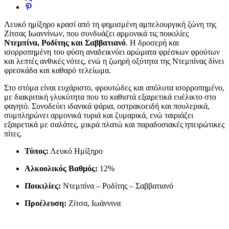
Λευκό ημίξηρο κρασί από τη φημισμένη αμπελουργική ζώνη της
Ζίτσας Ιωαννίνων, που συνδυάζει αρμονικά τις ποικιλίες
Ντεμπίνα, Ροδίτης και Σαββατιανό
. Η δροσερή και
ισορροπημένη του φύση αναδεικνύει αρώματα φρέσκων φρούτων
και λεπτές ανθικές νότες, ενώ η ζωηρή οξύτητα της Ντεμπίνας δίνει
φρεσκάδα και καθαρό τελείωμα.
Στο στόμα είναι ευχάριστο, φρουτώδες και απόλυτα ισορροπημένο,
με διακριτική γλυκύτητα που το καθιστά εξαιρετικά ευέλικτο στο
φαγητό. Συνοδεύει ιδανικά ψάρια, οστρακοειδή και πουλερικά,
συμπληρώνει αρμονικά τυριά και ζυμαρικά, ενώ ταιριάζει
εξαιρετικά με σαλάτες, μικρά πλατώ και παραδοσιακές ηπειρώτικες
πίτες.
Τύπος:
Λευκό Ημίξηρο
Αλκοολικός Βαθμός:
12%
Ποικιλίες:
Ντεμπίνα – Ροδίτης – Σαββατιανό
Προέλευση:
Ζίτσα, Ιωάννινα